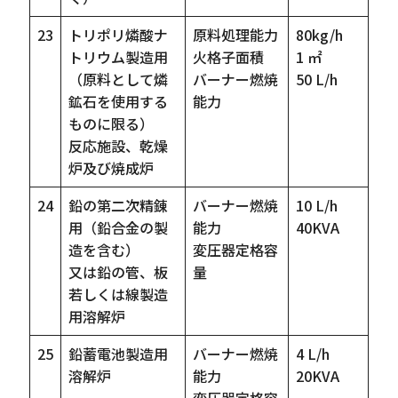
23
トリポリ燐酸ナ
原料処理能力
80kg/h
トリウム製造用
火格子面積
1 ㎡
（原料として燐
バーナー燃焼
50 L/h
鉱石を使用する
能力
ものに限る）
反応施設、乾燥
炉及び焼成炉
24
鉛の第二次精錬
バーナー燃焼
10 L/h
用（鉛合金の製
能力
40KVA
造を含む）
変圧器定格容
又は鉛の管、板
量
若しくは線製造
用溶解炉
25
鉛蓄電池製造用
バーナー燃焼
4 L/h
溶解炉
能力
20KVA