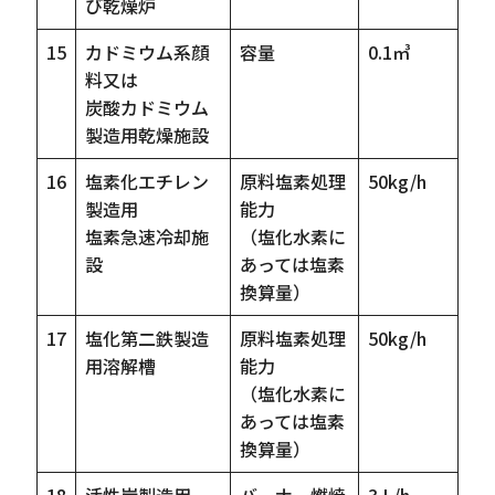
び乾燥炉
15
カドミウム系顔
容量
0.1㎥
料又は
炭酸カドミウム
製造用乾燥施設
16
塩素化エチレン
原料塩素処理
50kg/h
製造用
能力
塩素急速冷却施
（塩化水素に
設
あっては塩素
換算量）
17
塩化第二鉄製造
原料塩素処理
50kg/h
用溶解槽
能力
（塩化水素に
あっては塩素
換算量）