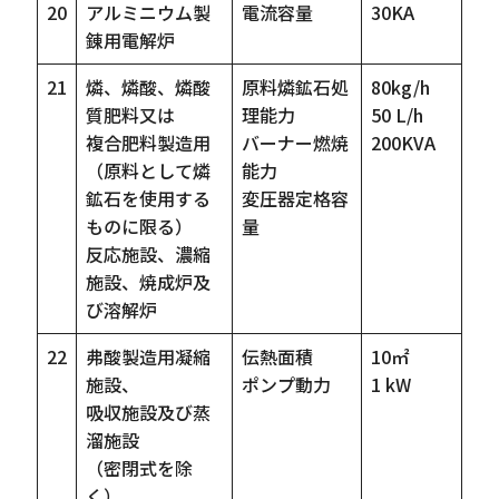
20
アルミニウム製
電流容量
30KA
錬用電解炉
21
燐、燐酸、燐酸
原料燐鉱石処
80kg/h
質肥料又は
理能力
50 L/h
複合肥料製造用
バーナー燃焼
200KVA
（原料として燐
能力
鉱石を使用する
変圧器定格容
ものに限る）
量
反応施設、濃縮
施設、焼成炉及
び溶解炉
22
弗酸製造用凝縮
伝熱面積
10㎡
施設、
ポンプ動力
1 kW
吸収施設及び蒸
溜施設
（密閉式を除
く）