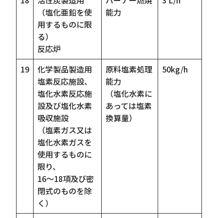
18
活性炭製造用
バーナー燃焼
3 L/h
（塩化亜鉛を使
能力
用するものに限
る）
反応炉
19
化学製品製造用
原料塩素処理
50kg/h
塩素反応施設、
能力
塩化水素反応施
（塩化水素に
設及び塩化水素
あっては塩素
吸収施設
換算量）
（塩素ガス又は
塩化水素ガスを
使用するものに
限り、
16～18項及び密
閉式のものを除
く）