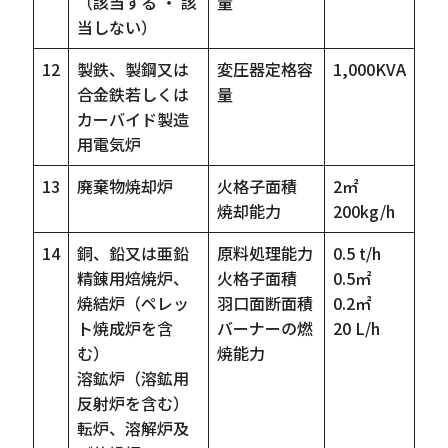
（該当する ・ 該
量
当しない）
12
製鉄、製鋼又は
変圧器定格容
1,000KVA
合金鉄若しくは
量
カーバイド製造
用電気炉
13
廃棄物焼却炉
火格子面積
2㎡
焼却能力
200kg/h
14
銅、鉛又は亜鉛
原料処理能力
0.5 t/h
精錬用焙焼炉、
火格子面積
0.5㎡
焼結炉（ペレッ
羽口面断面積
0.2㎡
ト焼成炉を含
バーナーの燃
20 L/h
む）
焼能力
溶鉱炉（溶鉱用
反射炉を含む）
転炉、溶解炉及