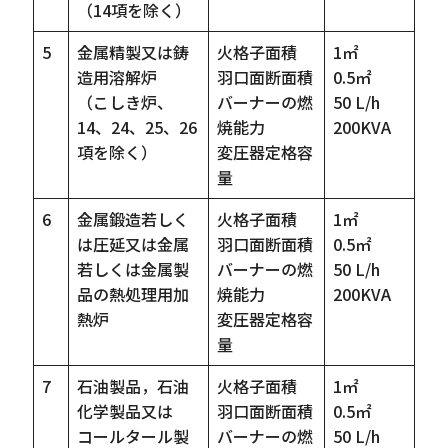
（14項を除く）
5
金属精製又は鋳
火格子面積
1㎡
造用溶解炉
羽口面断面積
0.5㎡
（こしき炉、
バーナーの燃
50 L/h
14、24、25、26
焼能力
200KVA
項を除く）
変圧器定格容
量
6
金属鍛造若しく
火格子面積
1㎡
は圧延又は金属
羽口面断面積
0.5㎡
若しくは金属製
バーナーの燃
50 L/h
品の熱処理用加
焼能力
200KVA
熱炉
変圧器定格容
量
7
石油製品，石油
火格子面積
1㎡
化学製品又は
羽口面断面積
0.5㎡
コールタール製
バーナーの燃
50 L/h