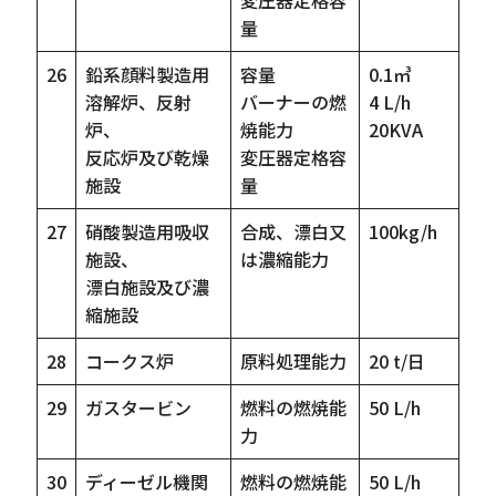
変圧器定格容
量
26
鉛系顔料製造用
容量
0.1㎥
溶解炉、反射
バーナーの燃
4 L/h
炉、
焼能力
20KVA
反応炉及び乾燥
変圧器定格容
施設
量
27
硝酸製造用吸収
合成、漂白又
100kg/h
施設、
は濃縮能力
漂白施設及び濃
縮施設
28
コークス炉
原料処理能力
20 t/日
29
ガスタービン
燃料の燃焼能
50 L/h
力
30
ディーゼル機関
燃料の燃焼能
50 L/h