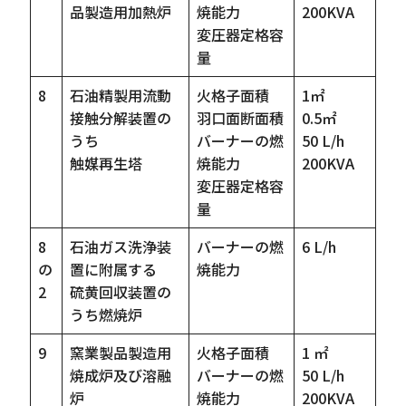
品製造用加熱炉
焼能力
200KVA
変圧器定格容
量
8
石油精製用流動
火格子面積
1㎡
接触分解装置の
羽口面断面積
0.5㎡
うち
バーナーの燃
50 L/h
触媒再生塔
焼能力
200KVA
変圧器定格容
量
8
石油ガス洗浄装
バーナーの燃
6 L/h
の
置に附属する
焼能力
2
硫黄回収装置の
うち燃焼炉
9
窯業製品製造用
火格子面積
1 ㎡
焼成炉及び溶融
バーナーの燃
50 L/h
炉
焼能力
200KVA