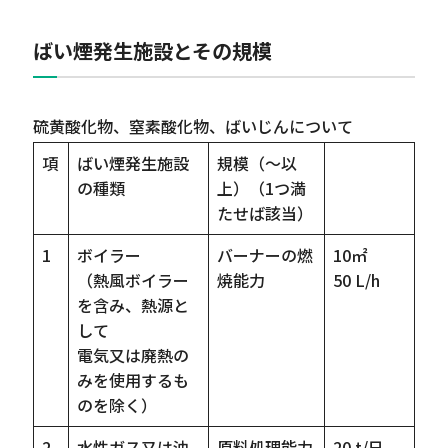
ばい煙発生施設とその規模
硫黄酸化物、窒素酸化物、ばいじんについて
項
ばい煙発生施設
規模（～以
の種類
上）（1つ満
たせば該当）
1
ボイラー
バーナーの燃
10㎡
（熱風ボイラー
焼能力
50 L/h
を含み、熱源と
して
電気又は廃熱の
みを使用するも
のを除く）
2
水性ガス又は油
原料処理能力
20 t/日