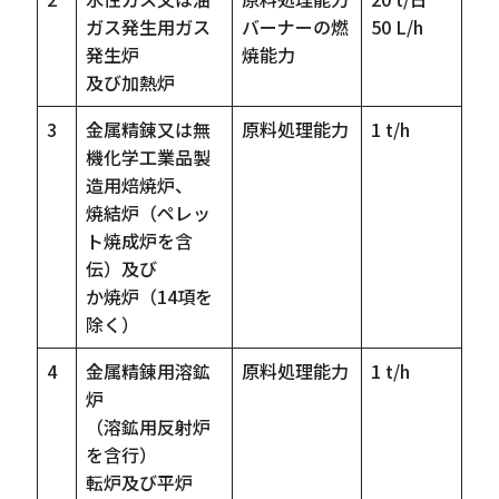
ガス発生用ガス
バーナーの燃
50 L/h
発生炉
焼能力
及び加熱炉
3
金属精錬又は無
原料処理能力
1 t/h
機化学工業品製
造用焙焼炉、
焼結炉（ペレッ
ト焼成炉を含
伝）及び
か焼炉（14項を
除く）
4
金属精錬用溶鉱
原料処理能力
1 t/h
炉
（溶鉱用反射炉
を含行）
転炉及び平炉