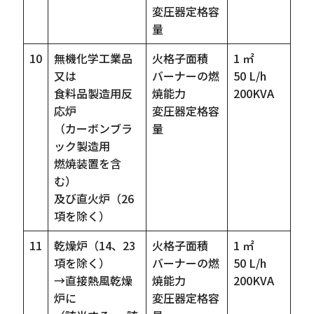
変圧器定格容
量
10
無機化学工業品
火格子面積
1 ㎡
又は
バーナーの燃
50 L/h
食料品製造用反
焼能力
200KVA
応炉
変圧器定格容
（カーボンブラ
量
ック製造用
燃焼装置を含
む）
及び直火炉（26
項を除く）
11
乾燥炉（14、23
火格子面積
1 ㎡
項を除く）
バーナーの燃
50 L/h
→直接熱風乾燥
焼能力
200KVA
炉に
変圧器定格容