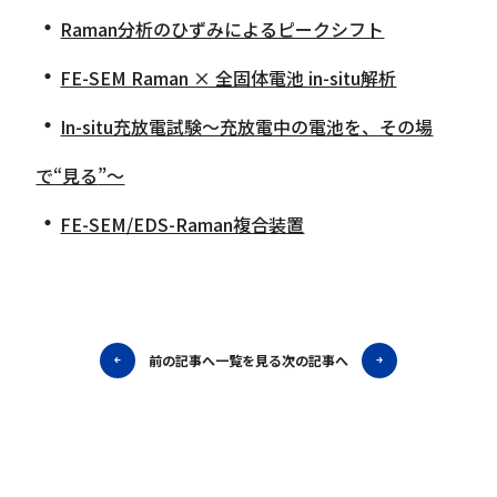
・
Raman分析のひずみによるピークシフト
・
FE-SEM Raman × 全固体電池 in-situ解析
・
In-situ充放電試験～充放電中の電池を、その場
で“見る
”～
・
FE-SEM/EDS-Raman複合装置
前の記事へ
一覧を見る
次の記事へ